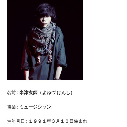
名前 :
米津玄師（よねづ けんし）
職業 :
ミュージシャン
生年月日 :
１９９１年３月１０日生まれ