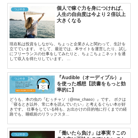
個人で稼ぐ力を身につければ、
つぶやき
人生の自由度は今より２倍以上
大きくなる
現在私は投資をしながら、ちょっと企業さんと関わって、生計を
立てています。 そして、最近では、本サイトを運営したり、試し
にフリーランスの仕事をしてみたりと、ちょこちょこネットを通
して収入を得たりしています。 ...
『Audible（オーディブル）』
つぶやき
を使った感想【読書をもっと効
率的に】
どうも、本の虫の『むぅチャソ（@mw_chaso）』です。 ボクは
「寝るとき以外、常に本を読んでいたい」と考えるぐらい本が好
きです。 仕事をしている時も、お出かけの目的地に行くまでの経
路でも、睡眠前のリラックスタ...
「働いたら負け」は事実？この
つぶやき