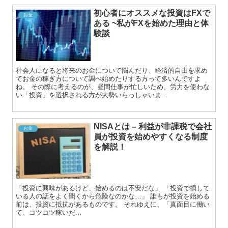
初心者にオススメな投資はFXで
お金
ある ~私がFXを始めた理由と体
験談
社会人になると将来のお金について悩んだり、経済的自由を求め
てお金の稼ぎ方について調べ始めたりする方って多いんですよ
ね。 その際に考えるのが、昼間仕事が忙しいため、労力を使わな
い「投資」を選択される方が大勢いらっしゃいま...
NISAとは – 利益が非課税で会社
お金
員が投資を始めやすくなる制度
を解説！
「投資に興味があるけど、始めるのは不安だな」 「投資で損して
いる人の話をよく聞くから危険なのかな…」 誰もが投資を始める
前は、投資に抵抗があるものです。 それゆえに、「真面目に働い
て、コツコツ稼いだ...