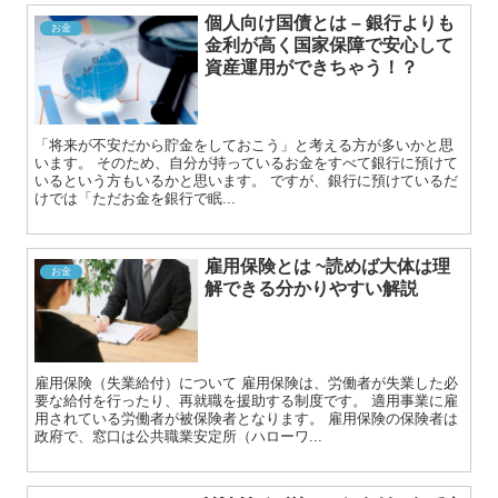
個人向け国債とは – 銀行よりも
お金
金利が高く国家保障で安心して
資産運用ができちゃう！？
「将来が不安だから貯金をしておこう」と考える方が多いかと思
います。 そのため、自分が持っているお金をすべて銀行に預けて
いるという方もいるかと思います。 ですが、銀行に預けているだ
けでは「ただお金を銀行で眠...
雇用保険とは ~読めば大体は理
お金
解できる分かりやすい解説
雇用保険（失業給付）について 雇用保険は、労働者が失業した必
要な給付を行ったり、再就職を援助する制度です。 適用事業に雇
用されている労働者が被保険者となります。 雇用保険の保険者は
政府で、窓口は公共職業安定所（ハローワ...