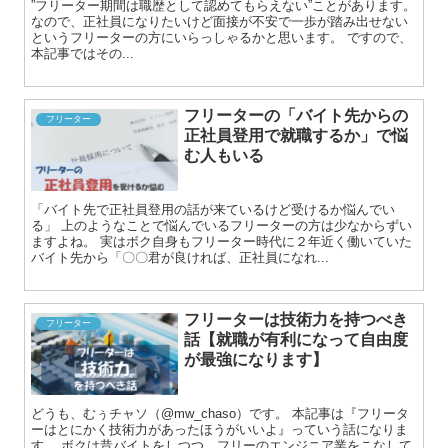
”フリーター期間は職歴として認めてもらえない”ことがあります。
なので、正社員になりたいけど面接が不安で一歩が踏み出せない
というフリーターの方にいらっしゃるかと思います。 ですので、
本記事ではその...
フリーターの「バイト先からの
フリーター
正社員登用で就職するか」で悩
む人もいる
「バイト先で正社員登用の話が来ているけど受けるか悩んでい
る」 上のようなことで悩んでいるフリーターの方は少なからずい
ますよね。 実はボク自身もフリーター時代に２年近く働いていた
バイト先から「〇〇君が良ければ、正社員になれ...
フリーターは技術力を持つべき
フリーター
話【就職が有利になって自由度
が最強になります】
どうも、むぅチャソ（@mw_chaso）です。 本記事は『フリータ
ーはとにかく技術力があったほうがいいよ』っていう話になりま
す。 ボクは昔バイトをしつつ、フリーのエンジニア業をこなして