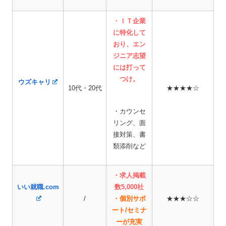
・ＩＴ企業
に特化して
おり、エン
ジニア志望
には打って
つけ。
ウズキャリ
10代・20代
★★★★☆
・カウンセ
リング、面
接対策、書
類添削など
・求人掲載
いい就職.com
数5,000社
/
・個別サポ
★★★☆☆
ート/セミナ
ーが充実