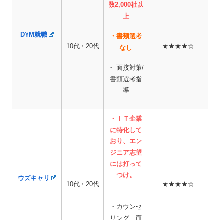
数2,000社以
上
DYM就職
・書類選考
10代・20代
★★★★☆
なし
・ 面接対策/
書類選考指
導
・ＩＴ企業
に特化して
おり、エン
ジニア志望
には打って
つけ。
ウズキャリ
10代・20代
★★★★☆
・カウンセ
リング、面