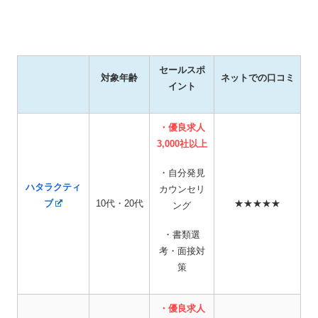
セールスポ
対象年齢
ネットでの口コミ
イント
・優良求人
3,000社以上
・自分発見
ハタラクティ
カウンセリ
ブ
10代・20代
★★★★★
ング
・書類選
考・面接対
策
・優良求人