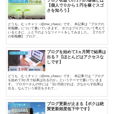
ブログ収益での１円の価値とは
ブログ初心者
【個人で０から１円を稼ぐスゴ
さを知ろう】
どうも、むぅチャソ（@mw_chaso）です。 本記事は『ブログの
初報酬』について書いていきます。 ボクはブログについて考えて
いるときに、ふと下のようなツイートをしてみました。 【ブログ
の初報酬】 ブログ...
ブログを始めて3ヵ月間で結果は
ブログ初心者
出る？【ほとんどはアクセスな
しです】
どうも、むぅチャソ（@mw_chaso）です。 本記事では『ブログ
を始めて3か月で結果は出るのか』というテーマで書いていきま
す。 ブロガーさんの中には「3か月続ければ、少なからず結果は
出る」なんていう発言をされて...
ブログ更新が止まる【ボクは絶
ブログ初心者
賛更新頻度低下中です】