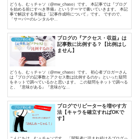
どうも、むぅチャソ（@mw_chaso）です。 本記事では『ブログ
を始める前にすべき準備』というテーマで書いていきます。 本記
事で解説する準備は「記事作成時について」です。 ですので、
「サーバーのレンタルや...
ブログの『アクセス・収益』は
ブログ初心者
記事数に比例する？【比例はし
ません】
どうも、むぅチャソ（@mw_chaso）です。 初心者ブロガーさん
は『ブログの記事数とアクセス数は比例するのか』といった疑問
をネットで調べているかと思います。 この疑問をネットで調べる
と、『意味がある』『意味がな...
ブログでリピーターを増やす方
ブログ初心者
法【キャラを確立すればOKで
す】
こんにちは、むぅチャソです。 「閲覧者に読まれ続けるブログっ