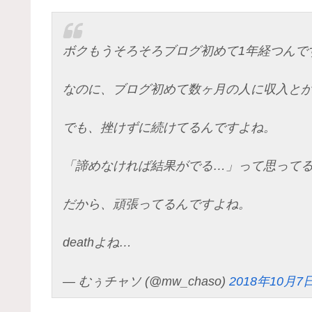
ボクもうそろそろブログ初めて1年経つんで
なのに、ブログ初めて数ヶ月の人に収入と
でも、挫けずに続けてるんですよね。
「諦めなければ結果がでる…」って思って
だから、頑張ってるんですよね。
deathよね…
— むぅチャソ (@mw_chaso)
2018年10月7